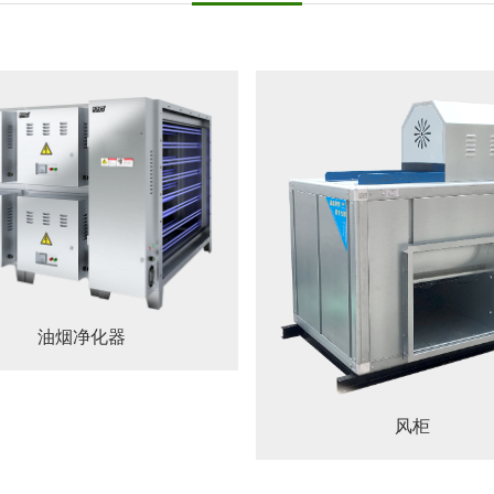
油烟净化器
风柜