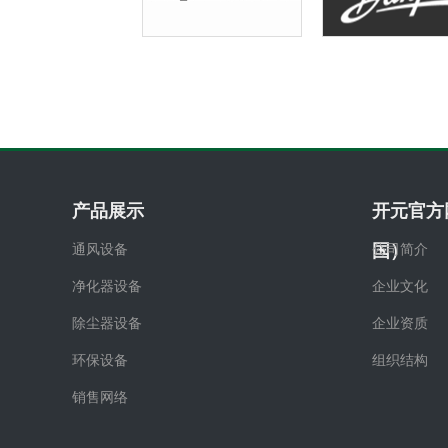
产品展示
开元官方网
通风设备
国）
公司简介
净化器设备
企业文化
除尘器设备
企业资质
环保设备
组织结构
销售网络