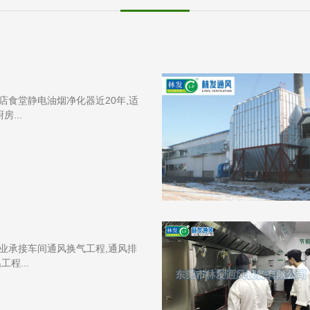
店食堂静电油烟净化器近20年,适
...
业承接车间通风换气工程,通风排
程...