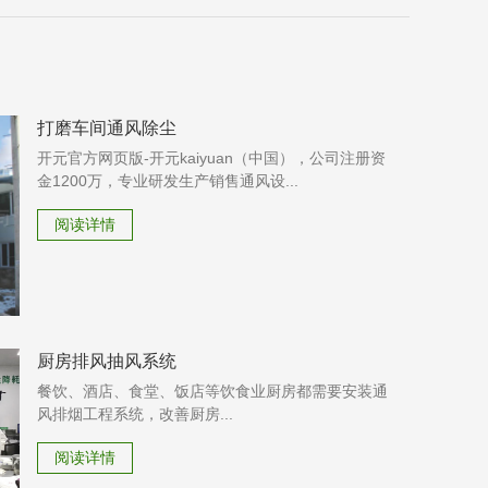
打磨车间通风除尘
开元官方网页版-开元kaiyuan（中国），公司注册资
金1200万，专业研发生产销售通风设...
阅读详情
厨房排风抽风系统
餐饮、酒店、食堂、饭店等饮食业厨房都需要安装通
风排烟工程系统，改善厨房...
阅读详情