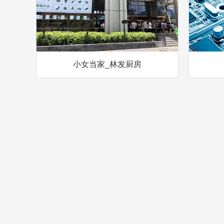
小女当家_林发厨房