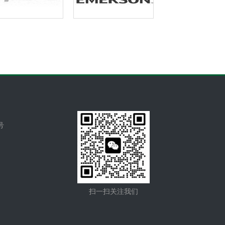
号
扫一扫关注我们